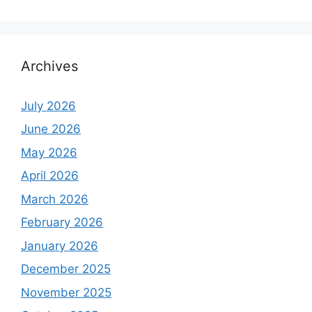
Archives
July 2026
June 2026
May 2026
April 2026
March 2026
February 2026
January 2026
December 2025
November 2025