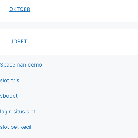
OKTO88
IJOBET
Spaceman demo
slot qris
sbobet
login situs slot
slot bet kecil