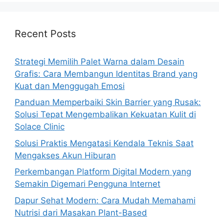
Recent Posts
Strategi Memilih Palet Warna dalam Desain
Grafis: Cara Membangun Identitas Brand yang
Kuat dan Menggugah Emosi
Panduan Memperbaiki Skin Barrier yang Rusak:
Solusi Tepat Mengembalikan Kekuatan Kulit di
Solace Clinic
Solusi Praktis Mengatasi Kendala Teknis Saat
Mengakses Akun Hiburan
Perkembangan Platform Digital Modern yang
Semakin Digemari Pengguna Internet
Dapur Sehat Modern: Cara Mudah Memahami
Nutrisi dari Masakan Plant-Based