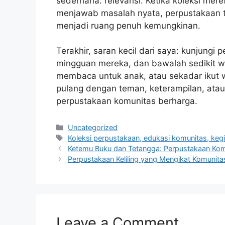
sederhana: relevansi. Ketika koleksi mer
menjawab masalah nyata, perpustakaan ta
menjadi ruang penuh kemungkinan.
Terakhir, saran kecil dari saya: kunjungi
mingguan mereka, dan bawalah sedikit 
membaca untuk anak, atau sekadar ikut 
pulang dengan teman, keterampilan, atau
perpustakaan komunitas berharga.
Categories
Uncategorized
Tags
Koleksi perpustakaan, edukasi komunitas, kegia
Ketemu Buku dan Tetangga: Perpustakaan Komu
Perpustakaan Keliling yang Mengikat Komunitas
Leave a Comment