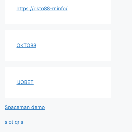
https://okto88-rr.info/
OKTO88
IJOBET
Spaceman demo
slot qris