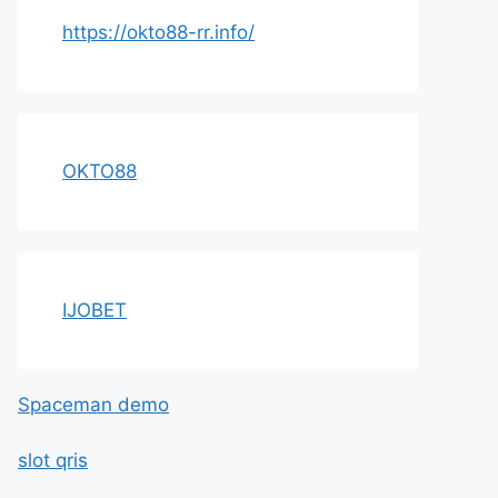
https://okto88-rr.info/
OKTO88
IJOBET
Spaceman demo
slot qris