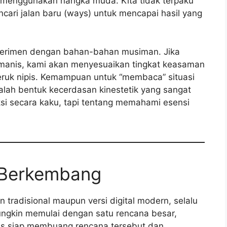
 menggunakan nangka muda. Kita tidak terpaku
cari jalan baru (ways) untuk mencapai hasil yang
ksperimen dengan bahan-bahan musiman. Jika
u manis, kami akan menyesuaikan tingkat keasaman
eruk nipis. Kemampuan untuk “membaca” situasi
alah bentuk kecerdasan kinestetik yang sangat
uksi secara kaku, tapi tentang memahami esensi
s Berkembang
n tradisional maupun versi digital modern, selalu
mungkin memulai dengan satu rencana besar,
s siap membuang rencana tersebut dan