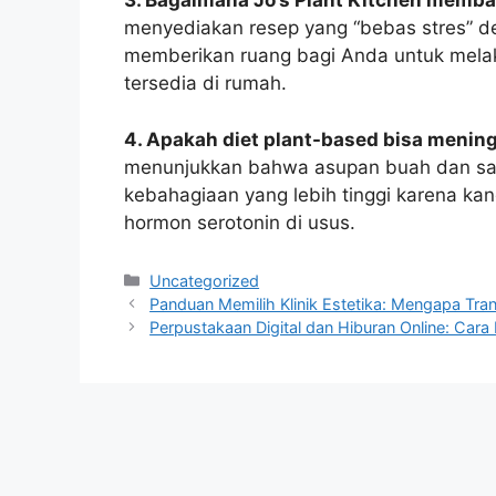
3. Bagaimana Jo’s Plant Kitchen memb
menyediakan resep yang “bebas stres” de
memberikan ruang bagi Anda untuk melak
tersedia di rumah.
4. Apakah diet plant-based bisa meni
menunjukkan bahwa asupan buah dan sayu
kebahagiaan yang lebih tinggi karena k
hormon serotonin di usus.
Categories
Uncategorized
Panduan Memilih Klinik Estetika: Mengapa Tran
Perpustakaan Digital dan Hiburan Online: Car