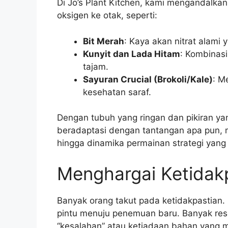
Di Jo’s Plant Kitchen, kami mengandalk
oksigen ke otak, seperti:
Bit Merah
: Kaya akan nitrat alami
Kunyit dan Lada Hitam
: Kombinasi
tajam.
Sayuran Crucial (Brokoli/Kale)
: M
kesehatan saraf.
Dengan tubuh yang ringan dan pikiran ya
beradaptasi dengan tantangan apa pun, 
hingga dinamika permainan strategi yang
Menghargai Ketidak
Banyak orang takut pada ketidakpastian.
pintu menuju penemuan baru. Banyak resep 
“kesalahan” atau ketiadaan bahan yang m