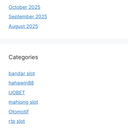
October 2025
September 2025
August 2025
Categories
bandar slot
hahawin88
IJOBET
mahjong slot
Otomotif
rtp slot