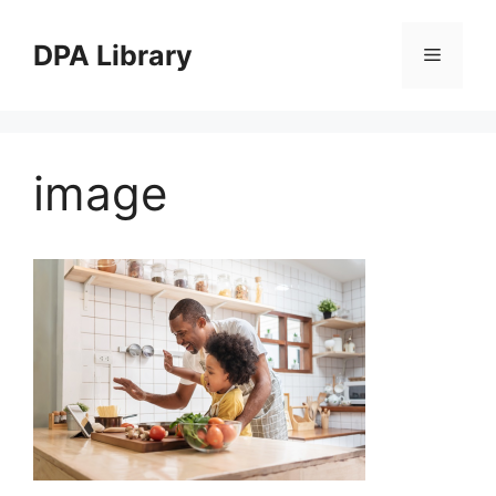
Skip
to
DPA Library
Menu
content
image