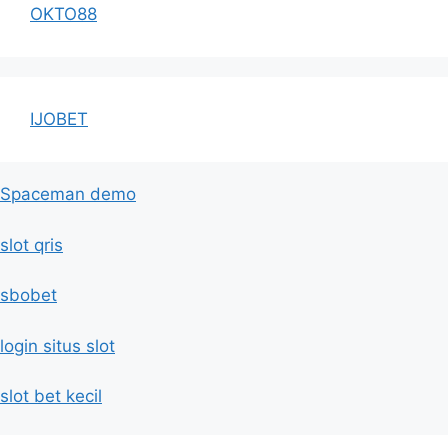
OKTO88
IJOBET
Spaceman demo
slot qris
sbobet
login situs slot
slot bet kecil