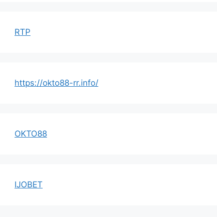
RTP
https://okto88-rr.info/
OKTO88
IJOBET